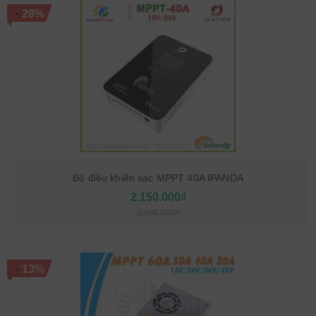
-
28%
Bộ điều khiển sạc MPPT 40A IPANDA
2.150.000₫
2.990.000₫
-
13%