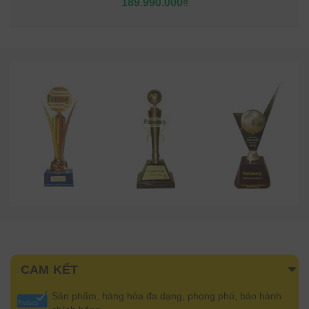
189.990.000₫
CAM KẾT
Sản phẩm, hàng hóa đa dạng, phong phú, bảo hành