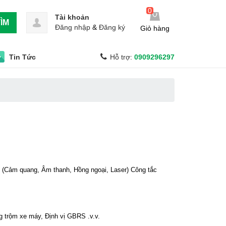
0
Tài khoản
ÌM
Đăng nhập
&
Đăng ký
Giỏ hàng
Tin Tức
Hỗ trợ:
0909296297
ộng (Cảm quang, Âm thanh, Hồng ngoại, Laser) Công tắc
g trộm xe máy, Định vị GBRS .v.v.