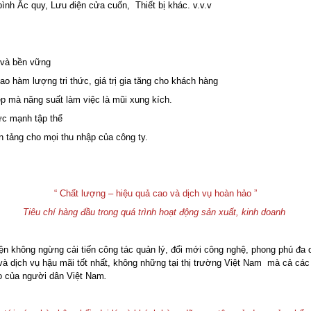
nh Ắc quy, Lưu điện cửa cuốn, Thiết bị khác. v.v.v
 và bền vững
 hàm lượng tri thức, giá trị gia tăng cho khách hàng
p mà năng suất làm việc là mũi xung kích.
ức mạnh tập thể
 tảng cho mọi thu nhập của công ty.
“ Chất lượng – hiệu quả cao và dịch vụ hoàn hảo
”
Tiêu chí hàng đầu trong quá trình hoạt động sản xuất, kinh doanh
iện không ngừng cải tiến công tác quản lý, đổi mới công nghệ, phong phú đa
à dịch vụ hậu mãi tốt nhất, không những tại thị trường Việt Nam mà cả cá
ào của người dân Việt Nam
.