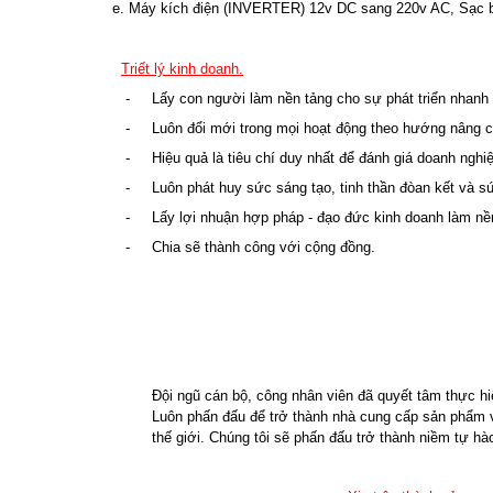
e. Máy kích điện (INVERTER) 12v DC sang 220v AC, Sạc bì
Triết lý kinh doanh.
- Lấy con người làm nền tảng cho sự phát triển nhanh
- Luôn đổi mới trong mọi hoạt động theo hướng nâng cao
- Hiệu quả là tiêu chí duy nhất để đánh giá doanh nghiệ
- Luôn phát huy sức sáng tạo, tinh thần đòan kết và s
- Lấy lợi nhuận hợp pháp - đạo đức kinh doanh làm nền
- Chia sẽ thành công với cộng đồng.
Đội ngũ cán bộ, công nhân viên đã quyết tâm thực h
Luôn phấn đấu để trở thành nhà cung cấp sản phẩm v
thế giới. Chúng tôi sẽ phấn đấu
trở thành niềm tự h