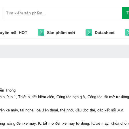
T
uyến mãi HOT
Sản phẩm mới
Datasheet
Viễn Thông
 mini 9 in 1, Thiết bị tiết kiệm điện, Công tắc hẹn giờ, Công tắc tắt mở tự đ
trên xe máy, tai nghe, loa điện thoại, thẻ nhớ, đầu đọc thẻ, cáp kết nối .v.v.
C tăng sáng đèn xe máy, IC tắt mở đèn xe máy tự động, IC xe máy, Khóa chốn