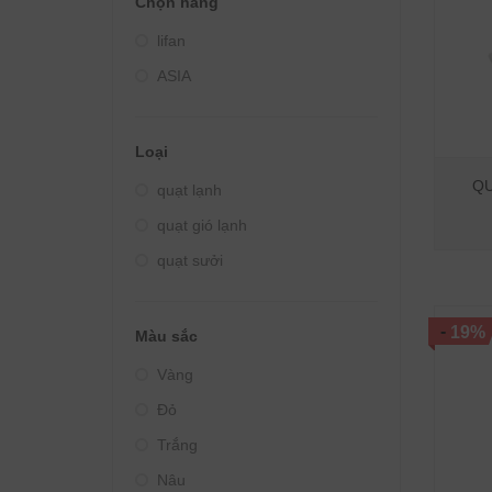
Chọn hãng
Giá từ 4000000đ - 5000000đ
lifan
Giá từ 5000000đ - 10000000đ
ASIA
Giá trên 10000000đ
Loại
QU
quạt lạnh
quạt gió lạnh
quạt sưởi
-
19%
Màu sắc
Vàng
Đỏ
Trắng
Nâu