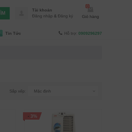
0
Tài khoản
ÌM
Đăng nhập
&
Đăng ký
Giỏ hàng
Tin Tức
Hỗ trợ:
0909296297
Sắp xếp:
Mặc định
-
3%